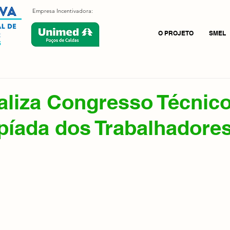
Empresa Incentivadora:
O PROJETO
SMEL
liza Congresso Técnico
píada dos Trabalhadore