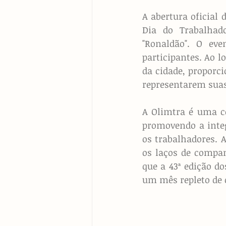
A abertura oficial 
Dia do Trabalhad
"Ronaldão". O eve
participantes. Ao l
da cidade, proporc
representarem sua
A Olimtra é uma co
promovendo a integ
os trabalhadores. A
os laços de compan
que a 43ª edição d
um mês repleto de 