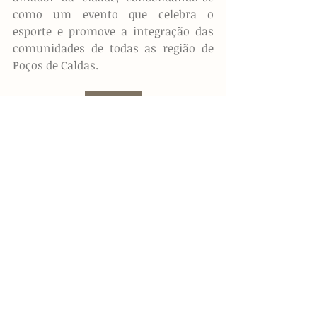
como um evento que celebra o 
esporte e promove a integração das 
comunidades de todas as região de 
Poços de Caldas.
F O T O S
https://www.youtube.com/watch?
v=bhmC5vaBZpc&t=1751s