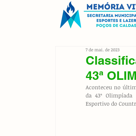
7 de mai. de 2023
Classifi
43ª OLI
Aconteceu no últim
da 43ª Olimpíada 
Esportivo do Countr